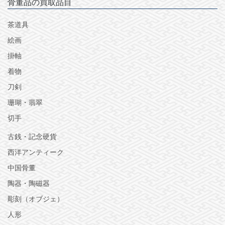
骨董品の買取品目
茶道具
絵画
掛軸
着物
刀剣
珊瑚・翡翠
切手
古銭・記念硬貨
西洋アンティーク
中国骨董
陶器・陶磁器
彫刻（オブジェ）
人形