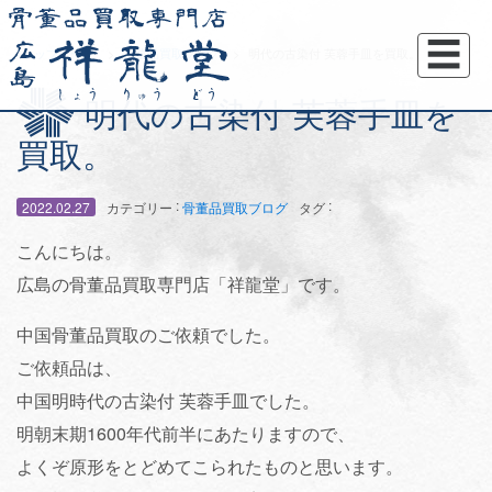
☰
トップページ
骨董品買取ブログ
明代の古染付 芙蓉手皿を買取。
明代の古染付 芙蓉手皿を
買取。
:
:
2022.02.27
カテゴリー
骨董品買取ブログ
タグ
こんにちは。
広島の骨董品買取専門店「祥龍堂」です。
中国骨董品買取のご依頼でした。
ご依頼品は、
中国明時代の古染付 芙蓉手皿でした。
明朝末期1600年代前半にあたりますので、
よくぞ原形をとどめてこられたものと思います。