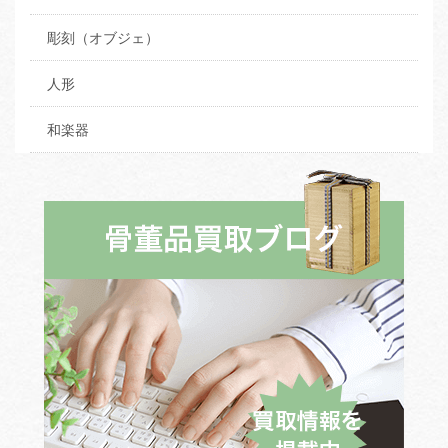
彫刻（オブジェ）
人形
和楽器