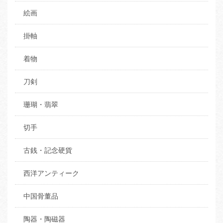
絵画
掛軸
着物
刀剣
珊瑚・翡翠
切手
古銭・記念硬貨
西洋アンティーク
中国骨董品
陶器・陶磁器