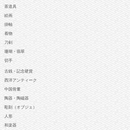
茶道具
絵画
掛軸
着物
刀剣
珊瑚・翡翠
切手
古銭・記念硬貨
西洋アンティーク
中国骨董
陶器・陶磁器
彫刻（オブジェ）
人形
和楽器