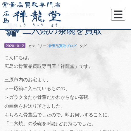
☰
トップページ
骨董品買取ブログ
二六焼の茶碗を買取
二六焼の茶碗を買取
:
:
2020.10.12
カテゴリー
骨董品買取ブログ
タグ
こんにちは。
広島の骨董品買取専門店「祥龍堂」です。
三原市内のお宅より、
＞一応箱に入っているものの、
＞ガラクタだか骨董だかわからない茶碗
の画像をお送り頂きました。
もちろん骨董品でしたので、即お伺いすることに。
「二六焼」の茶碗を4個ほどお持ちでした。