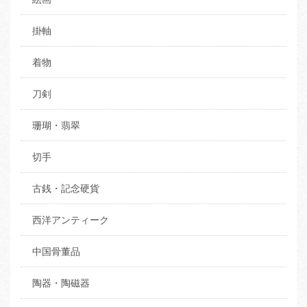
掛軸
着物
刀剣
珊瑚・翡翠
切手
古銭・記念硬貨
西洋アンティーク
中国骨董品
陶器・陶磁器