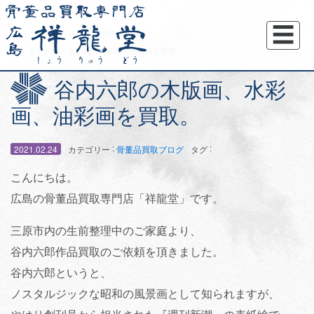
☰
トップページ
骨董品買取ブログ
谷内六郎の木版画、水彩画、油彩画を買取。
谷内六郎の木版画、水彩
画、油彩画を買取。
:
:
2021.02.24
カテゴリー
骨董品買取ブログ
タグ
こんにちは。
広島の骨董品買取専門店「祥龍堂」です。
三原市内の生前整理中のご家庭より、
谷内六郎作品買取のご依頼を頂きました。
谷内六郎というと、
ノスタルジックな昭和の風景画として知られますが、