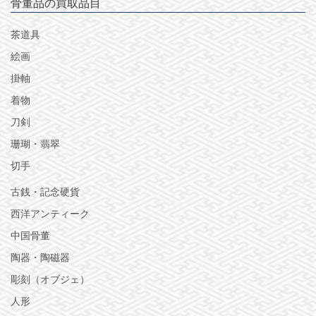
骨董品の買取品目
茶道具
絵画
掛軸
着物
刀剣
珊瑚・翡翠
切手
古銭・記念硬貨
西洋アンティーク
中国骨董
陶器・陶磁器
彫刻（オブジェ）
人形