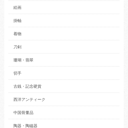
絵画
掛軸
着物
刀剣
珊瑚・翡翠
切手
古銭・記念硬貨
西洋アンティーク
中国骨董品
陶器・陶磁器