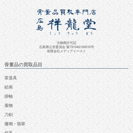
古物商許可証
広島県公安委員会 第731040100010号
有限会社メディアイースト
骨董品の買取品目
茶道具
絵画
掛軸
着物
刀剣
珊瑚・翡翠
切手