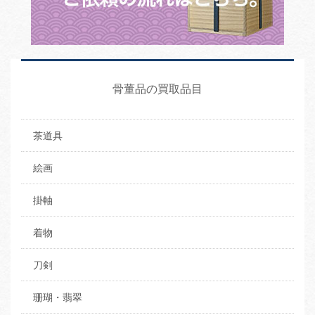
骨董品の買取品目
茶道具
絵画
掛軸
着物
刀剣
珊瑚・翡翠