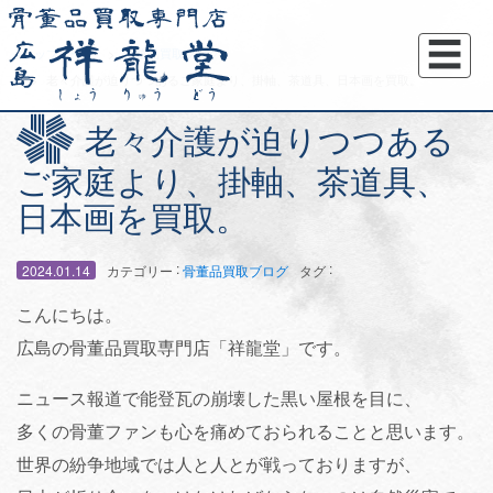
☰
トップページ
骨董品買取ブログ
老々介護が迫りつつあるご家庭より、掛軸、茶道具、日本画を買取。
老々介護が迫りつつある
ご家庭より、掛軸、茶道具、
日本画を買取。
:
:
2024.01.14
カテゴリー
骨董品買取ブログ
タグ
こんにちは。
広島の骨董品買取専門店「祥龍堂」です。
ニュース報道で能登瓦の崩壊した黒い屋根を目に、
多くの骨董ファンも心を痛めておられることと思います。
世界の紛争地域では人と人とが戦っておりますが、