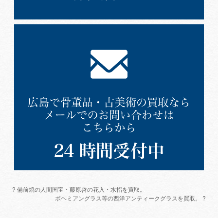
? 備前焼の人間国宝・藤原啓の花入・水指を買取。
ボヘミアングラス等の西洋アンティークグラスを買取。 ?