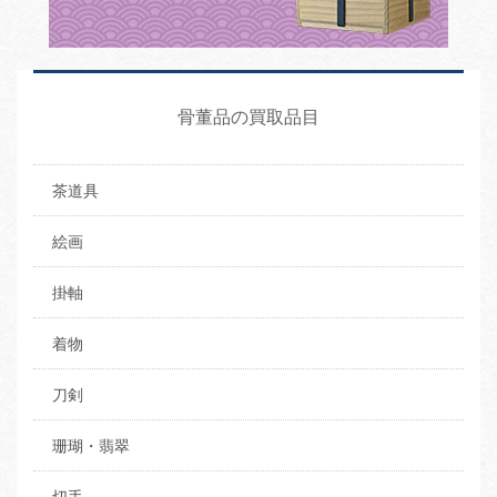
骨董品の買取品目
茶道具
絵画
掛軸
着物
刀剣
珊瑚・翡翠
切手