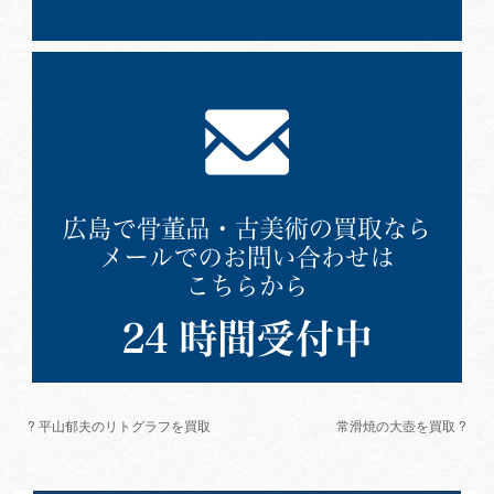
? 平山郁夫のリトグラフを買取
常滑焼の大壺を買取 ?