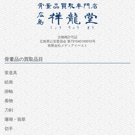
古物商許可証
広島県公安委員会 第731040100010号
有限会社メディアイースト
骨董品の買取品目
茶道具
絵画
掛軸
着物
刀剣
珊瑚・翡翠
切手