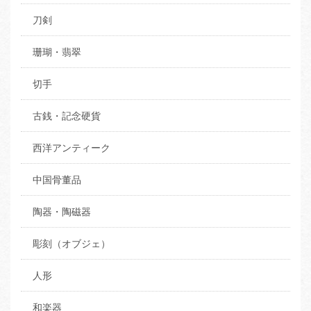
刀剣
珊瑚・翡翠
切手
古銭・記念硬貨
西洋アンティーク
中国骨董品
陶器・陶磁器
彫刻（オブジェ）
人形
和楽器