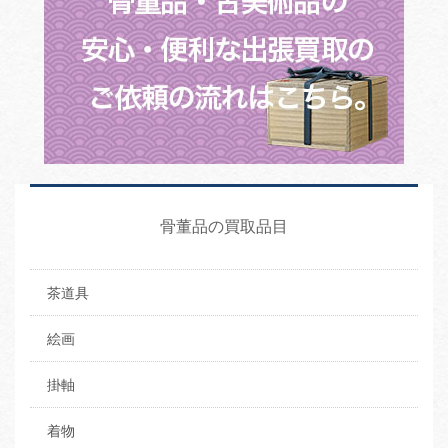
骨董品の買取品目
茶道具
絵画
掛軸
着物