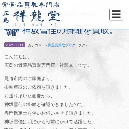
☰
トップページ
骨董品買取ブログ
神坂雪佳の掛軸を買取。
神坂雪佳の掛軸を買取。
:
:
2021.03.11
カテゴリー
骨董品買取ブログ
タグ
こんにちは。
広島の骨董品買取専門店「祥龍堂」です。
尾道市内のご家庭より、
掛軸買取のご依頼を頂きました。
お送り頂いた画像から、
神坂雪佳の掛軸と確認できましたので、
専門鑑定士を伴いお伺いさせて頂きました。
神坂雪佳は明治から戦前にかけて活躍した、