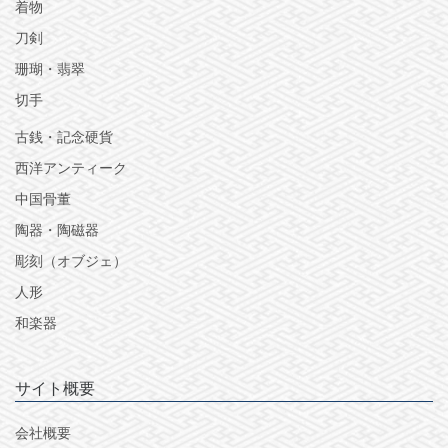
着物
刀剣
珊瑚・翡翠
切手
古銭・記念硬貨
西洋アンティーク
中国骨董
陶器・陶磁器
彫刻（オブジェ）
人形
和楽器
サイト概要
会社概要