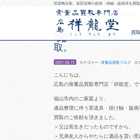
田原陶兵衛、坂田泥華の萩焼・掛軸・版画等を買取
トップページ
骨董品買取ブログ
田原陶兵衛
買
田原陶兵衛、坂
取。
:
2021.06.15
カテゴリー
骨董品買取ブログ
タ
こんにちは。
広島の骨董品買取専門店「祥龍堂」で
福山市内のご家庭より、
遺品整理に伴う茶道具・掛け軸・版画
買取のご依頼を頂きました。
＞父は長生きだったものですから、
＞兄弟友人からやたらに遺品を貰い受