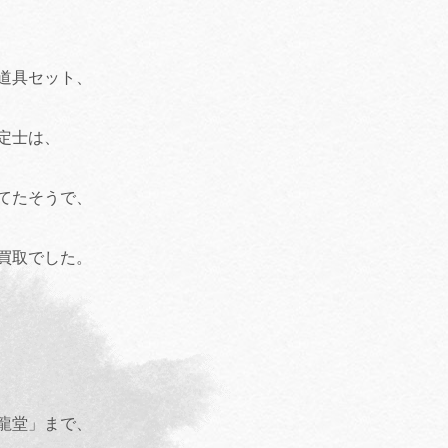
道具セット、
定士は、
てたそうで、
買取でした。
龍堂」まで、