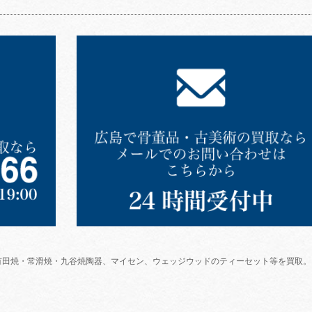
有田焼・常滑焼・九谷焼陶器、マイセン、ウェッジウッドのティーセット等を買取。 