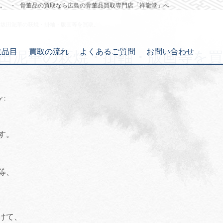
。 - 骨董品の買取なら広島の骨董品買取専門店「祥龍堂」へ
、坂田泥華の萩焼・掛軸・版画等を買取。
取品目
買取の流れ
よくあるご質問
お問い合わせ
田泥華の萩焼・掛軸・版画等を買
:
グ
す。
等、
けて、