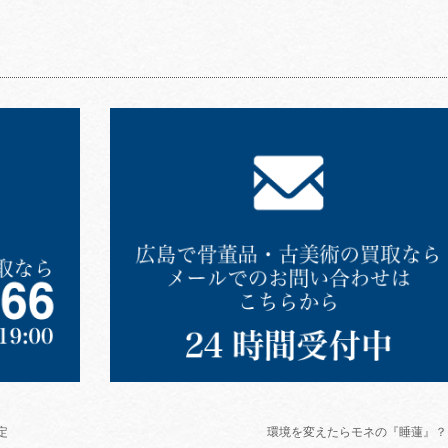
定
環境を変えたらモネの『睡蓮』？ 