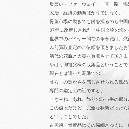
爆買い・ファーウェイ・一帯一路・海
政治・経済の動向ばかりではなく、
骨董市場の動きでも鍵を握るのも中国
07年に改定しされた「中国文物の海
世界中のバイヤー間での争奪戦は、熾
以前買取査定のご依頼を頂きましたお
清代の花瓶と大壺を買取させて頂きま
やはり御祖父様の収集品ということで
現在とは違った基準での、
暮らしの豊かさを感じさせられる逸品
専門の鑑定士の話ですと、
「きみね、あれ、飾りの取っ手の部分
この値段だけど、完全な状態だったら
ということでした。
古美術・骨董品はその繊細さゆえに、