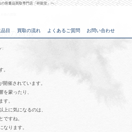
島の骨董品買取専門店「祥龍堂」へ
と大壺の買取
取品目
買取の流れ
よくあるご質問
お問い合わせ
壺の買取
:
グ
す。
トが開催されています。
響を蒙ったり、
ます。
以上に気になるのは、
とですね。
になります。