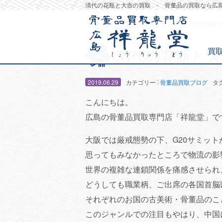
清代の花瓶と大壺の買取 - 骨董品の買取なら広
トップページ
骨董品買取ブログ
清代の花瓶
買
清代の花瓶と大
:
2019.06.29
カテゴリー
骨董品買取ブログ
タ
こんにちは。
広島の骨董品買取専門店「祥龍堂」で
大阪では厳戒態勢の下、G20サミッ
思ってもみなかったところで物流の影
世界の複雑な連鎖関係を痛感させられ
どうしても職業柄、ご出席の各国首脳
それぞれのお国の古美術・骨董品のこ
このジャンルでの注目もやはり、中国