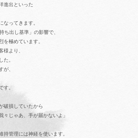
洋進出といった
になってきます。
外持ち出し基準」の影響で、
烈を極めています。
客様より、
した。
すが、
です。
が破損していたから
我々じゃあ、手が届かないよ」
維持管理には神経を使います。