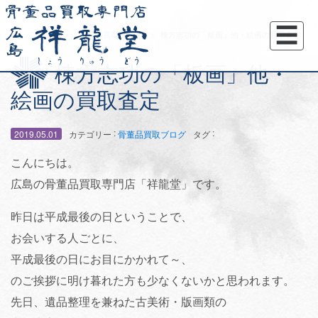
☰
トップページ
骨董品買取ブログ
棟方志功の「板画」他・絵画の買取査定
棟方志功の「板画」他・
絵画の買取査定
:
:
2019.05.01
カテゴリー
骨董品買取ブログ
タグ
こんにちは。
広島の骨董品買取専門店「祥龍堂」です。
昨日は平成最後の日ということで、
お会いする人ごとに、
平成最後の日にお目にかかれて～、
のご挨拶に明け暮れた方も少なくないかと思われます。
先日、遺品整理を兼ねた古美術・版画類の