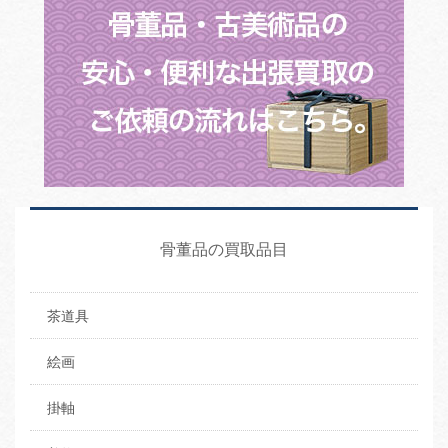
骨董品の買取品目
茶道具
絵画
掛軸