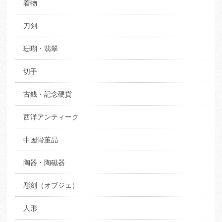
着物
刀剣
珊瑚・翡翠
切手
古銭・記念硬貨
西洋アンティーク
中国骨董品
陶器・陶磁器
彫刻（オブジェ）
人形