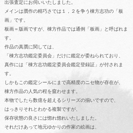
出張査定にお伺いいたしました。
メインは贋作の精巧さでは１，２を争う棟方志功の「板
画」です。
板画＝版画ですが、棟方作品では通例「板画」と呼ばれま
す。
作品の真贋に関しては、
「棟方志功鑑定委員会」だけに鑑定が委ねられており、
真作には「棟方志功鑑定委員会鑑定登録証」が付されま
す。
しかもこの鑑定シールにまで高精度のニセ物が存在が、
棟方作品の人気の程を窺わせます。
本物でしたら数億を超えるシリーズの揃いですので、
はっきりそれとわかる複製ですが、
保存状態の良さには惚れ惚れいたしました。
それだけあって地元ゆかりの作家の絵画は、