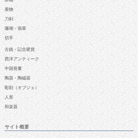
着物
刀剣
珊瑚・翡翠
切手
古銭・記念硬貨
西洋アンティーク
中国骨董
陶器・陶磁器
彫刻（オブジェ）
人形
和楽器
サイト概要