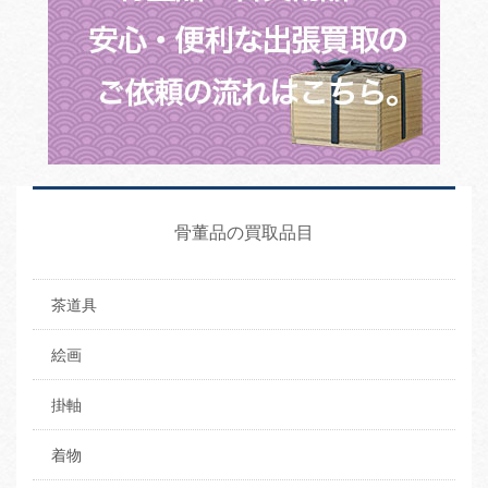
骨董品の買取品目
茶道具
絵画
掛軸
着物