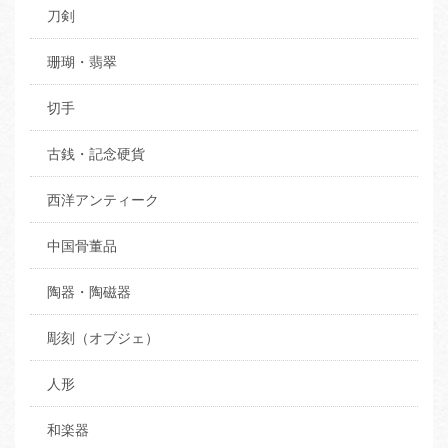
刀剣
珊瑚・翡翠
切手
古銭・記念硬貨
西洋アンティーク
中国骨董品
陶器・陶磁器
彫刻（オブジェ）
人形
和楽器