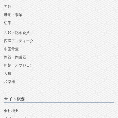
刀剣
珊瑚・翡翠
切手
古銭・記念硬貨
西洋アンティーク
中国骨董
陶器・陶磁器
彫刻（オブジェ）
人形
和楽器
サイト概要
会社概要