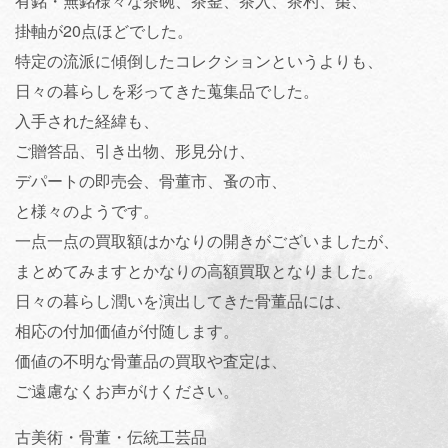
有銘・無銘様々な茶碗、茶釜、茶入、茶杓、棗、
掛軸が20点ほどでした。
特定の流派に傾倒したコレクションというよりも、
日々の暮らしを彩ってきた蒐集品でした。
入手された経緯も、
ご贈答品、引き出物、形見分け、
デパートの即売会、骨董市、蚤の市、
と様々のようです。
一点一点の買取額はかなりの開きがございましたが、
まとめてみますとかなりの高額買取となりました。
日々の暮らし潤いを演出してきた骨董品には、
相応の付加価値が付随します。
価値の不明な骨董品の買取や査定は、
ご遠慮なくお声がけください。
古美術・骨董・伝統工芸品