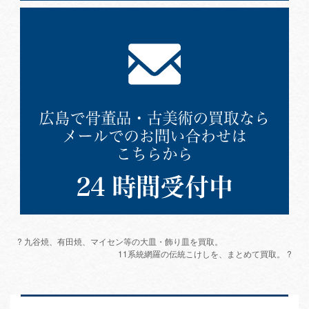
? 九谷焼、有田焼、マイセン等の大皿・飾り皿を買取。
11系統網羅の伝統こけしを、まとめて買取。 ?