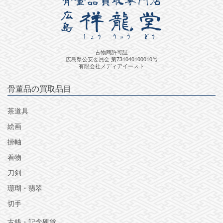
古物商許可証
広島県公安委員会 第731040100010号
有限会社メディアイースト
骨董品の買取品目
茶道具
絵画
掛軸
着物
刀剣
珊瑚・翡翠
切手
古銭・記念硬貨