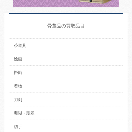
骨董品の買取品目
茶道具
絵画
掛軸
着物
刀剣
珊瑚・翡翠
切手