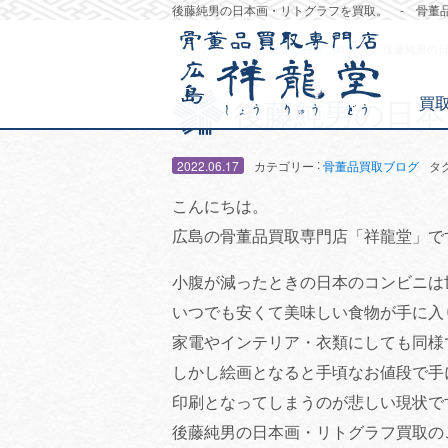
後藤純男の日本画・リトグラフを買取。 - 骨董
トップページ
骨董品買取ブログ
後藤純男の
買
後藤純男の日本
:
2022.06.17
カテゴリー
骨董品買取ブログ
タ
こんにちは。
広島の骨董品買取専門店「祥龍堂」で
小腹が減ったときの日本のコンビニは
いつでも安くて美味しい食物が手に入
家電やインテリア・衣類にしても同様
しかし絵画となると手頃なお値段で手
印刷となってしまうのが悲しい現状で
後藤純男の日本画・リトグラフ買取の