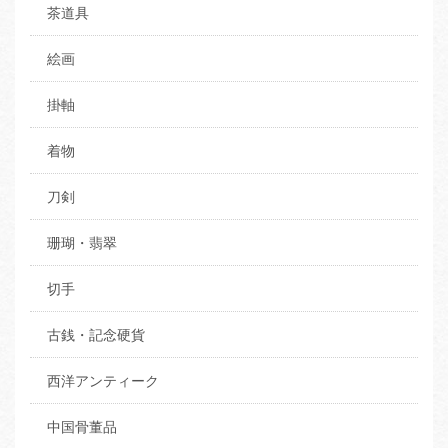
茶道具
絵画
掛軸
着物
刀剣
珊瑚・翡翠
切手
古銭・記念硬貨
西洋アンティーク
中国骨董品