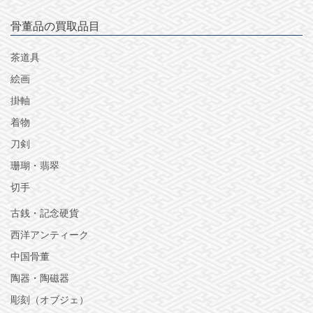
骨董品の買取品目
茶道具
絵画
掛軸
着物
刀剣
珊瑚・翡翠
切手
古銭・記念硬貨
西洋アンティーク
中国骨董
陶器・陶磁器
彫刻（オブジェ）