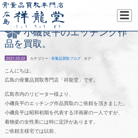
☰
トップページ
骨董品買取ブログ
小磯良平のエッチング作品を買取。
小磯良平のエッチング作
品を買取。
:
:
2021.05.22
カテゴリー
骨董品買取ブログ
タグ
こんにちは。
広島の骨董品買取専門店「祥龍堂」です。
広島市内のリピーター様より、
小磯良平のエッチング作品買取のご依頼を頂きました。
小磯良平は昭和初期を代表する洋画家の一人ですが、
着物姿の女性美には特に定評があります。
ご依頼主様宅では以前、