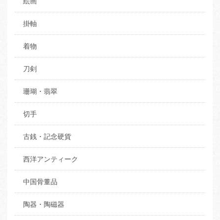
絵画
掛軸
着物
刀剣
珊瑚・翡翠
切手
古銭・記念硬貨
西洋アンティーク
中国骨董品
陶器・陶磁器