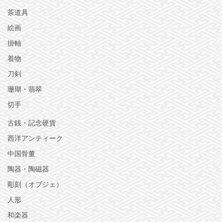
茶道具
絵画
掛軸
着物
刀剣
珊瑚・翡翠
切手
古銭・記念硬貨
西洋アンティーク
中国骨董
陶器・陶磁器
彫刻（オブジェ）
人形
和楽器