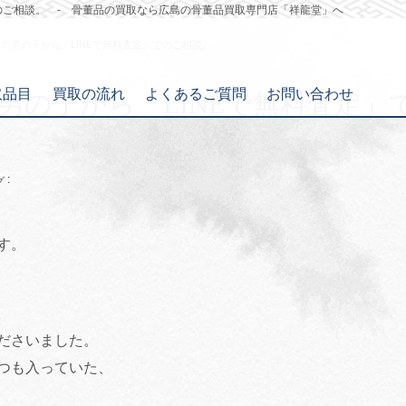
のご相談。 - 骨董品の買取なら広島の骨董品買取専門店「祥龍堂」へ
の男の子から「LINEで無料査定」でのご相談。
取品目
買取の流れ
よくあるご質問
お問い合わせ
男の子から「LINEで無料査定」
:
グ
す。
ださいました。
つも入っていた、