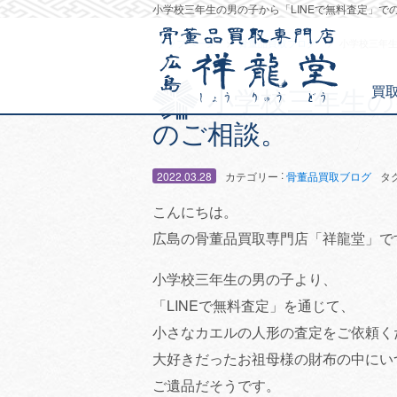
小学校三年生の男の子から「LINEで無料査定」で
トップページ
骨董品買取ブログ
小学校三年生
買
小学校三年生の
のご相談。
:
2022.03.28
カテゴリー
骨董品買取ブログ
タ
こんにちは。
広島の骨董品買取専門店「祥龍堂」で
小学校三年生の男の子より、
「LINEで無料査定」を通じて、
小さなカエルの人形の査定をご依頼く
大好きだったお祖母様の財布の中にい
ご遺品だそうです。