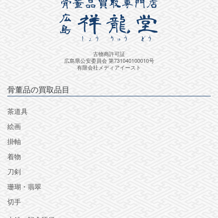
古物商許可証
広島県公安委員会 第731040100010号
有限会社メディアイースト
骨董品の買取品目
茶道具
絵画
掛軸
着物
刀剣
珊瑚・翡翠
切手