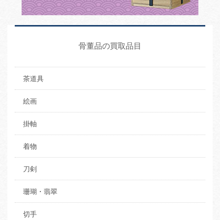
骨董品の買取品目
茶道具
絵画
掛軸
着物
刀剣
珊瑚・翡翠
切手