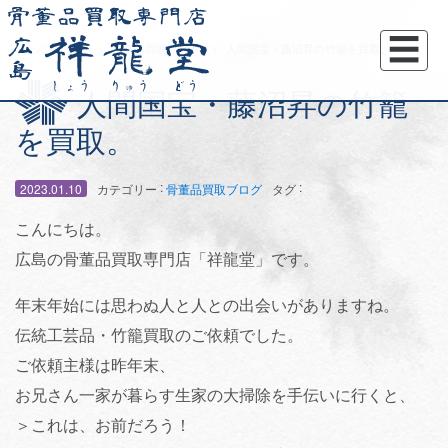
☰
トップページ
骨董品買取ブログ
人間国宝・藤沼昇の竹籠を買取。
人間国宝・藤沼昇の竹籠
を買取。
:
:
2023.01.10
カテゴリー
骨董品買取ブログ
タグ
こんにちは。
広島の骨董品買取専門店「祥龍堂」です。
年末年始には思わぬ人と人との出会いがありますね。
伝統工芸品・竹籠買取のご依頼でした。
ご依頼主様は昨年末、
お兄さん一家が暮らす生家の大掃除を手伝いに行くと、
＞これは、お前だろう！