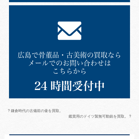
? 鎌倉時代の古備前の壷を買取。
鑑賞用のドイツ製無可動銃を買取。 ?