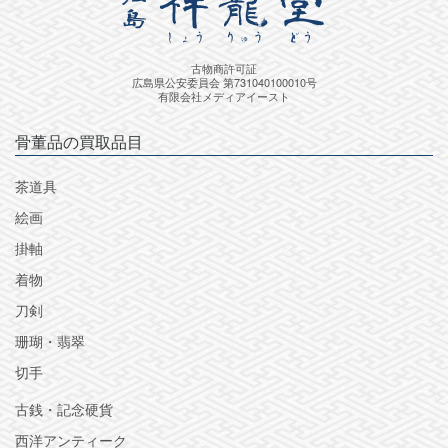
古物商許可証
広島県公安委員会 第731040100010号
有限会社メディアイースト
骨董品の買取品目
茶道具
絵画
掛軸
着物
刀剣
珊瑚・翡翠
切手
古銭・記念硬貨
西洋アンティーク