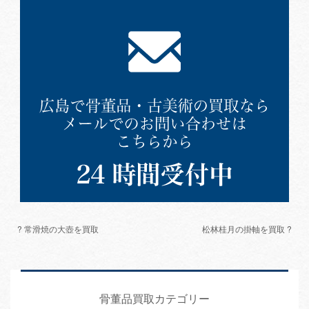
? 常滑焼の大壺を買取
松林桂月の掛軸を買取 ?
骨董品買取カテゴリー