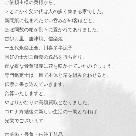
ご依頼主様の奥様から、
＞とにかく父の代は人の多く集まる家でした。
新聞紙に包まれたぐい呑みが50客ほどと、
ほぼ同数の箱が別々に置かれてありました。
古伊万里、唐津焼、信楽焼
十五代永楽正全、川喜多半泥子
同好の士がご自慢の逸品を持ち寄り、
夜な夜な骨董談義に花を咲かせていたのでしょう。
専門鑑定士は一目で本体と箱を組み合わせると、
伝票に書き込んでいきます。
合算いたしますと、
やはりかなりの高額買取となりました。
コロナ終結後の新しい生活の一助となれば、
光栄でございます。
古美術・骨董・伝統工芸品