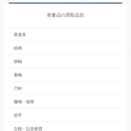
骨董品の買取品目
茶道具
絵画
掛軸
着物
刀剣
珊瑚・翡翠
切手
古銭・記念硬貨