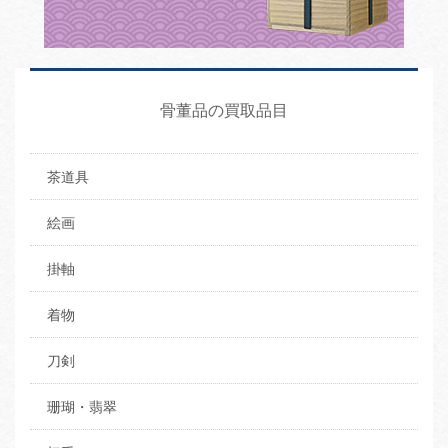
骨董品の買取品目
茶道具
絵画
掛軸
着物
刀剣
珊瑚・翡翠