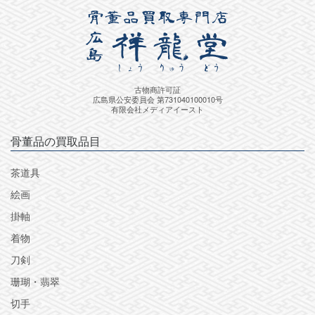
古物商許可証
広島県公安委員会 第731040100010号
有限会社メディアイースト
骨董品の買取品目
茶道具
絵画
掛軸
着物
刀剣
珊瑚・翡翠
切手