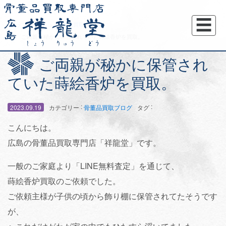
☰
トップページ
骨董品買取ブログ
ご両親が秘かに保管されていた蒔絵香炉を買取。
ご両親が秘かに保管され
ていた蒔絵香炉を買取。
:
:
2023.09.19
カテゴリー
骨董品買取ブログ
タグ
こんにちは。
広島の骨董品買取専門店「祥龍堂」です。
一般のご家庭より「LINE無料査定」を通じて、
蒔絵香炉買取のご依頼でした。
ご依頼主様が子供の頃から飾り棚に保管されてたそうです
が、