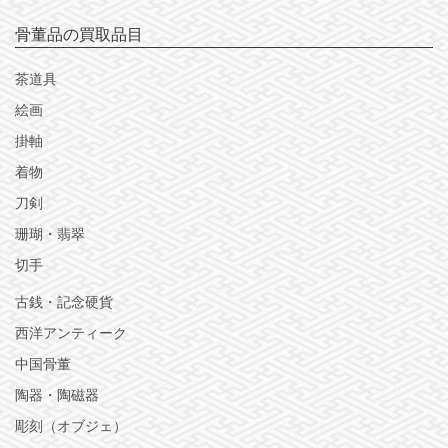
骨董品の買取品目
茶道具
絵画
掛軸
着物
刀剣
珊瑚・翡翠
切手
古銭・記念硬貨
西洋アンティーク
中国骨董
陶器・陶磁器
彫刻（オブジェ）