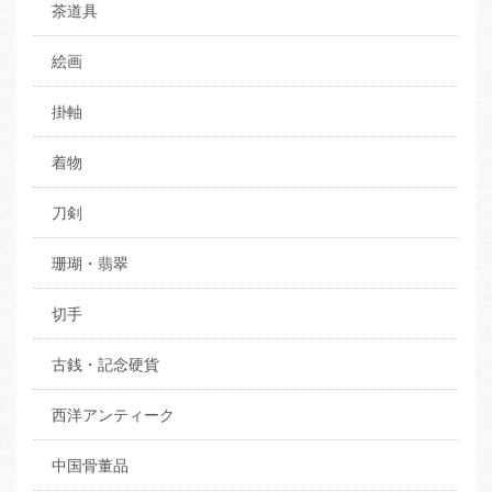
茶道具
絵画
掛軸
着物
刀剣
珊瑚・翡翠
切手
古銭・記念硬貨
西洋アンティーク
中国骨董品